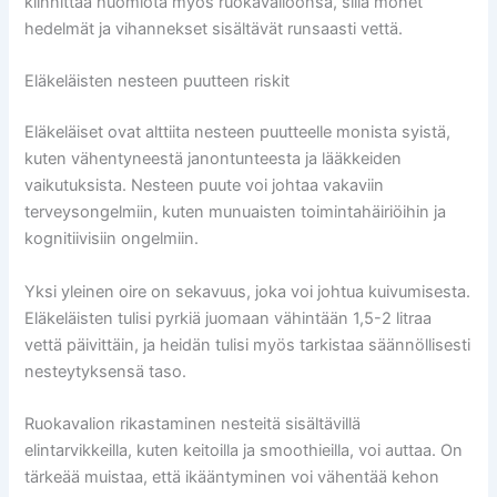
kiinnittää huomiota myös ruokavalioonsa, sillä monet
hedelmät ja vihannekset sisältävät runsaasti vettä.
Eläkeläisten nesteen puutteen riskit
Eläkeläiset ovat alttiita nesteen puutteelle monista syistä,
kuten vähentyneestä janontunteesta ja lääkkeiden
vaikutuksista. Nesteen puute voi johtaa vakaviin
terveysongelmiin, kuten munuaisten toimintahäiriöihin ja
kognitiivisiin ongelmiin.
Yksi yleinen oire on sekavuus, joka voi johtua kuivumisesta.
Eläkeläisten tulisi pyrkiä juomaan vähintään 1,5-2 litraa
vettä päivittäin, ja heidän tulisi myös tarkistaa säännöllisesti
nesteytyksensä taso.
Ruokavalion rikastaminen nesteitä sisältävillä
elintarvikkeilla, kuten keitoilla ja smoothieilla, voi auttaa. On
tärkeää muistaa, että ikääntyminen voi vähentää kehon