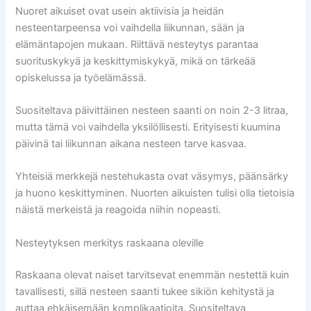
Nuoret aikuiset ovat usein aktiivisia ja heidän
nesteentarpeensa voi vaihdella liikunnan, sään ja
elämäntapojen mukaan. Riittävä nesteytys parantaa
suorituskykyä ja keskittymiskykyä, mikä on tärkeää
opiskelussa ja työelämässä.
Suositeltava päivittäinen nesteen saanti on noin 2-3 litraa,
mutta tämä voi vaihdella yksilöllisesti. Erityisesti kuumina
päivinä tai liikunnan aikana nesteen tarve kasvaa.
Yhteisiä merkkejä nestehukasta ovat väsymys, päänsärky
ja huono keskittyminen. Nuorten aikuisten tulisi olla tietoisia
näistä merkeistä ja reagoida niihin nopeasti.
Nesteytyksen merkitys raskaana oleville
Raskaana olevat naiset tarvitsevat enemmän nestettä kuin
tavallisesti, sillä nesteen saanti tukee sikiön kehitystä ja
auttaa ehkäisemään komplikaatioita. Suositeltava