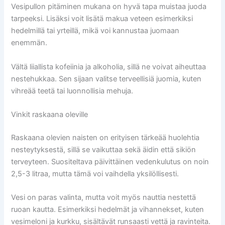
Vesipullon pitäminen mukana on hyvä tapa muistaa juoda
tarpeeksi. Lisäksi voit lisätä makua veteen esimerkiksi
hedelmillä tai yrteillä, mikä voi kannustaa juomaan
enemmän.
Vältä liiallista kofeiinia ja alkoholia, sillä ne voivat aiheuttaa
nestehukkaa. Sen sijaan valitse terveellisiä juomia, kuten
vihreää teetä tai luonnollisia mehuja.
Vinkit raskaana oleville
Raskaana olevien naisten on erityisen tärkeää huolehtia
nesteytyksestä, sillä se vaikuttaa sekä äidin että sikiön
terveyteen. Suositeltava päivittäinen vedenkulutus on noin
2,5-3 litraa, mutta tämä voi vaihdella yksilöllisesti.
Vesi on paras valinta, mutta voit myös nauttia nestettä
ruoan kautta. Esimerkiksi hedelmät ja vihannekset, kuten
vesimeloni ja kurkku, sisältävät runsaasti vettä ja ravinteita.