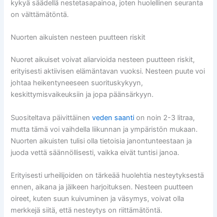
kykyä säädellä nestetasapainoa, joten huolellinen seuranta
on välttämätöntä.
Nuorten aikuisten nesteen puutteen riskit
Nuoret aikuiset voivat aliarvioida nesteen puutteen riskit,
erityisesti aktiivisen elämäntavan vuoksi. Nesteen puute voi
johtaa heikentyneeseen suorituskykyyn,
keskittymisvaikeuksiin ja jopa päänsärkyyn.
Suositeltava päivittäinen
veden saanti
on noin 2-3 litraa,
mutta tämä voi vaihdella liikunnan ja ympäristön mukaan.
Nuorten aikuisten tulisi olla tietoisia janontunteestaan ja
juoda vettä säännöllisesti, vaikka eivät tuntisi janoa.
Erityisesti urheilijoiden on tärkeää huolehtia nesteytyksestä
ennen, aikana ja jälkeen harjoituksen. Nesteen puutteen
oireet, kuten suun kuivuminen ja väsymys, voivat olla
merkkejä siitä, että nesteytys on riittämätöntä.