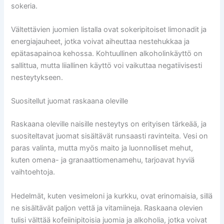
sokeria.
Vältettävien juomien listalla ovat sokeripitoiset limonadit ja
energiajauheet, jotka voivat aiheuttaa nestehukkaa ja
epätasapainoa kehossa. Kohtuullinen alkoholinkäyttö on
sallittua, mutta liiallinen käyttö voi vaikuttaa negatiivisesti
nesteytykseen.
Suositellut juomat raskaana oleville
Raskaana oleville naisille nesteytys on erityisen tärkeää, ja
suositeltavat juomat sisältävät runsaasti ravinteita. Vesi on
paras valinta, mutta myös maito ja luonnolliset mehut,
kuten omena- ja granaattiomenamehu, tarjoavat hyviä
vaihtoehtoja.
Hedelmät, kuten vesimeloni ja kurkku, ovat erinomaisia, sillä
ne sisältävät paljon vettä ja vitamiineja. Raskaana olevien
tulisi välttää kofeiinipitoisia juomia ja alkoholia, jotka voivat