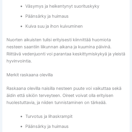
Väsymys ja heikentynyt suorituskyky
Päänsärky ja huimaus
Kuiva suu ja ihon kuivuminen
Nuorten aikuisten tulisi erityisesti kiinnittää huomiota
nesteen saantiin liikunnan aikana ja kuumina päivinä.
Riittävä vedenjuonti voi parantaa keskittymiskykyä ja yleistä
hyvinvointia.
Merkit raskaana olevilla
Raskaana olevilla naisilla nesteen puute voi vaikuttaa sekä
äidin että sikiön terveyteen. Oireet voivat olla erityisen
huolestuttavia, ja niiden tunnistaminen on tärkeää.
Turvotus ja lihaskrampit
Päänsärky ja huimaus