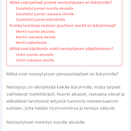
Mitkä ovat parhaat juomat nesteytykseen eri ikäryhmille?
Suositellut juomat nuorille aikuisille
Suositellut juomat raskaana oleville
Suositellut juomat eläkeläisille
Kuinka tunnistaa nesteen puutteen merkit eri ikäryhmissä?
Merkit nuorilla aikuisilla
Merkit raskaana olevilla
Merkit eläkeläisillä
Mitkä ovat käytännön vinkit nesteytyksen ylläpitämiseen?
Vinkit nuorille aikuisille
Vinkit raskaana oleville
Mitkä ovat nesteytyksen perusperiaatteet eri ikäryhmille?
Nesteytys on elintärkeää kaikille ikäryhmille, mutta tarpeet
vaihtelevat merkittävästi. Nuoret aikuiset, raskaana olevat ja
eläkeläiset tarvitsevat erityistä huomiota nesteensaannin
suhteen, jotta heidän hyvinvointinsa ja terveys säilyvät.
Nesteytyksen merkitys nuorille aikuisille