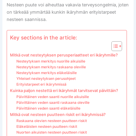
Nesteen puute voi aiheuttaa vakavia terveysongelmia, joten
on tärkeää ymmärtää kunkin ikäryhmän erityistarpeet
nesteen saannissa.
Key sections in the article:
Mitkä ovat nesteytyksen perusperiaatteet eri ikäryhmille?
Nesteytyksen merkitys nuorille aikuisille
Nesteytyksen merkitys raskaana oleville
Nesteytyksen merkitys eläkeläisille
Yhteiset nesteytyksen perusohjeet
Erityistarpeet eri ikäryhmissä
Kuinka paljon nestettä eri ikäryhmät tarvitsevat päivittäin?
Päivittäinen veden saanti nuorille aikuisille
Päivittäinen veden saanti raskaana oleville
Päivittäinen veden saanti eläkeläisille
Mitkä ovat nesteen puutteen riskit eri ikäryhmissä?
Raskaana olevien nesteen puutteen riskit
Eläkeläisten nesteen puutteen riskit
Nuorten aikuisten nesteen puutteen riskit