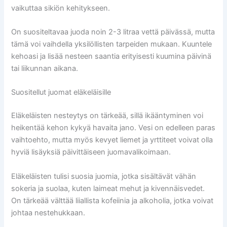
vaikuttaa sikiön kehitykseen.
On suositeltavaa juoda noin 2-3 litraa vettä päivässä, mutta
tämä voi vaihdella yksilöllisten tarpeiden mukaan. Kuuntele
kehoasi ja lisää nesteen saantia erityisesti kuumina päivinä
tai liikunnan aikana.
Suositellut juomat eläkeläisille
Eläkeläisten nesteytys on tärkeää, sillä ikääntyminen voi
heikentää kehon kykyä havaita jano. Vesi on edelleen paras
vaihtoehto, mutta myös kevyet liemet ja yrttiteet voivat olla
hyviä lisäyksiä päivittäiseen juomavalikoimaan.
Eläkeläisten tulisi suosia juomia, jotka sisältävät vähän
sokeria ja suolaa, kuten laimeat mehut ja kivennäisvedet.
On tärkeää välttää liiallista kofeiinia ja alkoholia, jotka voivat
johtaa nestehukkaan.