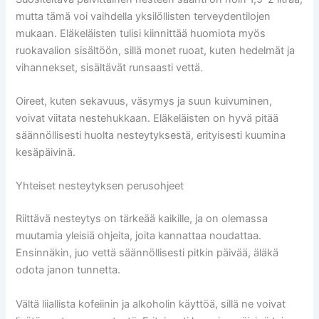
mutta tämä voi vaihdella yksilöllisten terveydentilojen
mukaan. Eläkeläisten tulisi kiinnittää huomiota myös
ruokavalion sisältöön, sillä monet ruoat, kuten hedelmät ja
vihannekset, sisältävät runsaasti vettä.
Oireet, kuten sekavuus, väsymys ja suun kuivuminen,
voivat viitata nestehukkaan. Eläkeläisten on hyvä pitää
säännöllisesti huolta nesteytyksestä, erityisesti kuumina
kesäpäivinä.
Yhteiset nesteytyksen perusohjeet
Riittävä nesteytys on tärkeää kaikille, ja on olemassa
muutamia yleisiä ohjeita, joita kannattaa noudattaa.
Ensinnäkin, juo vettä säännöllisesti pitkin päivää, äläkä
odota janon tunnetta.
Vältä liiallista kofeiinin ja alkoholin käyttöä, sillä ne voivat