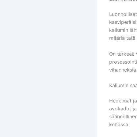
Luonnolliset
kasviperäis
kaliumin läh
määriä tätä 
On tärkeää v
prosessoint
vihanneksia 
Kaliumin saa
Hedelmät ja 
avokadot ja 
säännölline
kehossa.