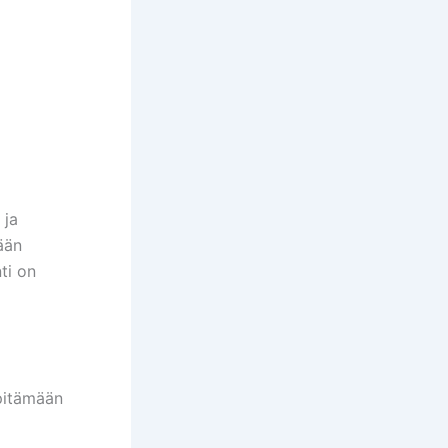
 ja
ään
ti on
äpitämään