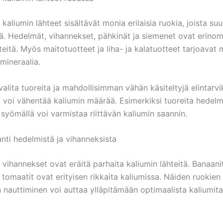
 kaliumin lähteet sisältävät monia erilaisia ruokia, joista su
iä. Hedelmät, vihannekset, pähkinät ja siemenet ovat erinom
teitä. Myös maitotuotteet ja liha- ja kalatuotteet tarjoavat 
mineraalia.
alita tuoreita ja mahdollisimman vähän käsiteltyjä elintarvikk
i voi vähentää kaliumin määrää. Esimerkiksi tuoreita hedelm
syömällä voi varmistaa riittävän kaliumin saannin.
nti hedelmistä ja vihanneksista
vihannekset ovat eräitä parhaita kaliumin lähteitä. Banaanit
tomaatit ovat erityisen rikkaita kaliumissa. Näiden ruokien
n nauttiminen voi auttaa ylläpitämään optimaalista kaliumit