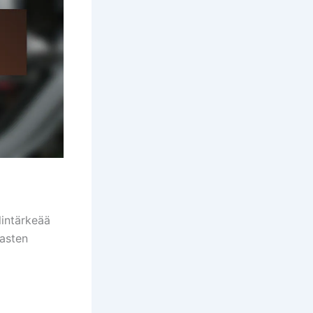
lintärkeää
hasten