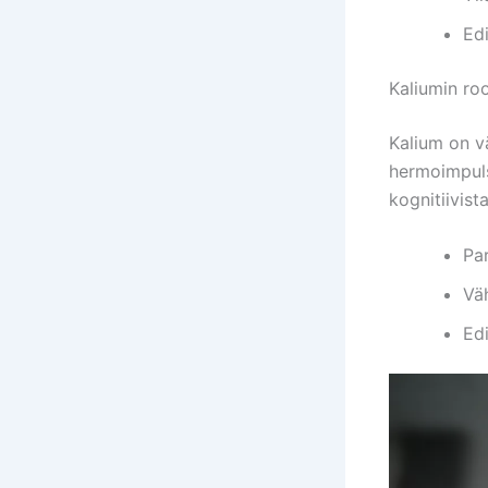
Ed
Kaliumin ro
Kalium on vä
hermoimpulss
kognitiivist
Pa
Väh
Edi