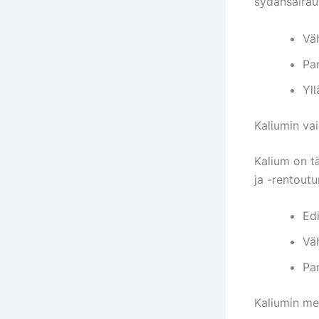
sydänsairau
Vä
Pa
Yll
Kaliumin vai
Kalium on tä
ja -rentoutu
Edi
Vä
Par
Kaliumin me