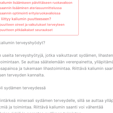
kaliumin lisäämiseen päivittäiseen ruokavalioon
saannin lisääminen ateriasuunnittelussa
saannin optimointi erityisruokavalioissa
ä liittyy kaliumin puutteeseen?
puutteen oireet ja vaikutukset terveyteen
puutteen pitkäaikaiset seuraukset
kaliumin terveyshyödyt?
n useita terveyshyötyjä, jotka vaikuttavat sydämen, lihasten
oimintaan. Se auttaa säätelemään verenpainetta, ylläpitäm
sapainoa ja tukemaan lihastoimintaa. Riittävä kaliumin saan
isen terveyden kannalta.
oli sydämen terveydessä
intärkeä mineraali sydämen terveydelle, sillä se auttaa yll
iä ja toimintaa. Riittävä kaliumin saanti voi vähentää