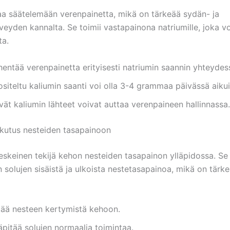
aa säätelemään verenpainetta, mikä on tärkeää sydän- ja
veyden kannalta. Se toimii vastapainona natriumille, joka v
ta.
entää verenpainetta erityisesti natriumin saannin yhteydes
siteltu kaliumin saanti voi olla 3-4 grammaa päivässä aikuis
ät kaliumin lähteet voivat auttaa verenpaineen hallinnassa.
ikutus nesteiden tasapainoon
eskeinen tekijä kehon nesteiden tasapainon ylläpidossa. Se
 solujen sisäistä ja ulkoista nestetasapainoa, mikä on tärk
tää nesteen kertymistä kehoon.
äpitää solujen normaalia toimintaa.