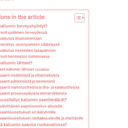
ons in the article:
kaliumin terveyshyödyt?
 rooli sydämen terveydessä
vaikutus lihastoimintaan
 merkitys verenpaineen säätelyssä
 vaikutus nesteiden tasapainoon
 rooli hermoston toiminnassa
kaliumin lähteet?
set kaliumin lähteet ruoassa
saanti hedelmistä ja vihanneksista
saanti pähkinöistä ja siemenistä
saanti maitotuotteista ja liha- ja kalatuotteista
saanti prosessoiduista elintarvikkeista
suositellut kaliumin saantimäärät?
päivittäinen saantisuositus aikuisille
saantisuositukset eri ikäryhmille
saantisuositukset raskaana oleville ja imettäville
tä kaliumin saantia ruokavaliossa?