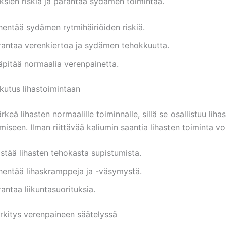
ksien riskiä ja parantaa sydämen toimintaa.
hentää sydämen rytmihäiriöiden riskiä.
rantaa verenkiertoa ja sydämen tehokkuutta.
äpitää normaalia verenpainetta.
kutus lihastoimintaan
rkeä lihasten normaalille toiminnalle, sillä se osallistuu liha
miseen. Ilman riittävää kaliumin saantia lihasten toiminta vo
stää lihasten tehokasta supistumista.
hentää lihaskramppeja ja -väsymystä.
antaa liikuntasuorituksia.
rkitys verenpaineen säätelyssä