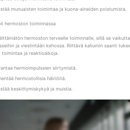
istää munuaisten toimintaa ja kuona-aineiden poistumista.
oli hermoston toiminnassa
lttämätön hermoston terveelle toiminnalle, sillä se vaikutt
eihin ja viestintään kehossa. Riittävä kaliumin saanti tuke
a toimintaa ja reaktioaikoja.
rantaa hermoimpulssien siirtymistä.
entää hermostollisia häiriöitä.
stää keskittymiskykyä ja muistia.