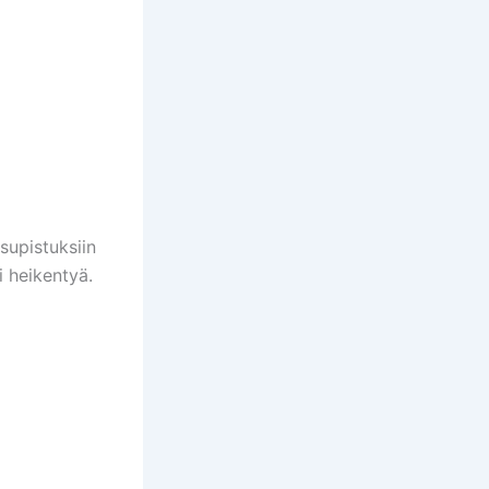
ssupistuksiin
i heikentyä.