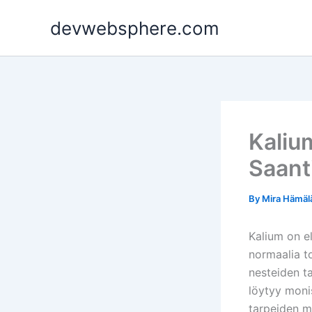
Skip
devwebsphere.com
to
content
Kaliu
Saant
By
Mira Hämäl
Kalium on e
normaalia t
nesteiden t
löytyy monis
tarpeiden m