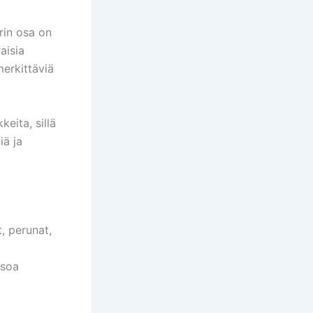
urin osa on
aisia
merkittäviä
eita, sillä
iä ja
, perunat,
asoa