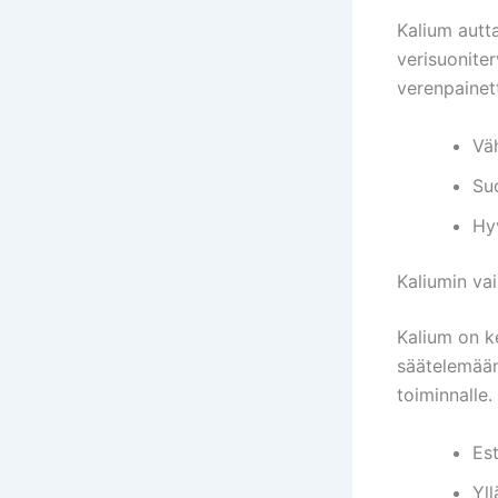
Kalium autt
verisuoniter
verenpainet
Väh
Suo
Hyv
Kaliumin va
Kalium on k
säätelemään
toiminnalle.
Es
Yll