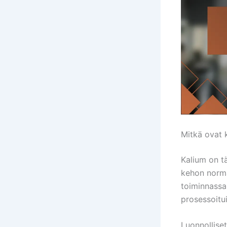
Mitkä ovat 
Kalium on tä
kehon norma
toiminnassa.
prosessoitui
Luonnolliset