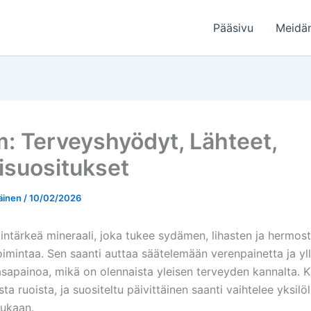
Pääsivu
Meidä
m: Terveyshyödyt, Lähteet,
isuositukset
äinen
/
10/02/2026
lintärkeä mineraali, joka tukee sydämen, lihasten ja hermos
oimintaa. Sen saanti auttaa säätelemään verenpainetta ja y
asapainoa, mikä on olennaista yleisen terveyden kannalta. K
ta ruoista, ja suositeltu päivittäinen saanti vaihtelee yksilöl
ukaan.