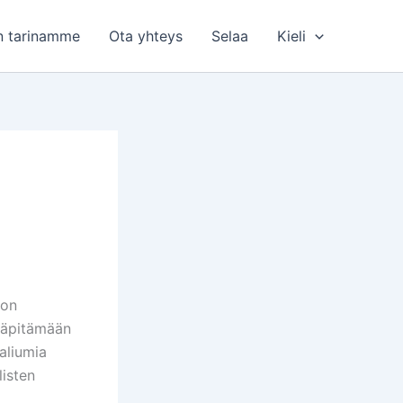
n tarinamme
Ota yhteys
Selaa
Kieli
ton
lläpitämään
aliumia
listen