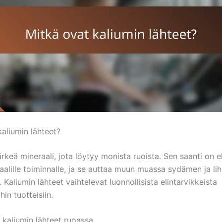
kaliumin lähteet?
rkeä mineraali, jota löytyy monista ruoista. Sen saanti on e
alille toiminnalle, ja se auttaa muun muassa sydämen ja li
 Kaliumin lähteet vaihtelevat luonnollisista elintarvikkeista
hin tuotteisiin.
 kaliumin lähteet ruoassa