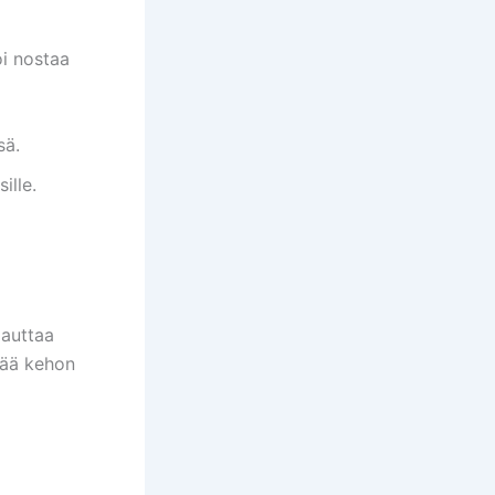
oi nostaa
sä.
ille.
 auttaa
eää kehon