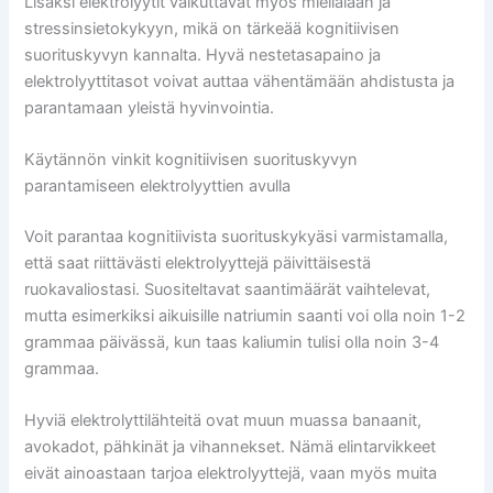
Lisäksi elektrolyytit vaikuttavat myös mielialaan ja
stressinsietokykyyn, mikä on tärkeää kognitiivisen
suorituskyvyn kannalta. Hyvä nestetasapaino ja
elektrolyyttitasot voivat auttaa vähentämään ahdistusta ja
parantamaan yleistä hyvinvointia.
Käytännön vinkit kognitiivisen suorituskyvyn
parantamiseen elektrolyyttien avulla
Voit parantaa kognitiivista suorituskykyäsi varmistamalla,
että saat riittävästi elektrolyyttejä päivittäisestä
ruokavaliostasi. Suositeltavat saantimäärät vaihtelevat,
mutta esimerkiksi aikuisille natriumin saanti voi olla noin 1-2
grammaa päivässä, kun taas kaliumin tulisi olla noin 3-4
grammaa.
Hyviä elektrolyttilähteitä ovat muun muassa banaanit,
avokadot, pähkinät ja vihannekset. Nämä elintarvikkeet
eivät ainoastaan tarjoa elektrolyyttejä, vaan myös muita