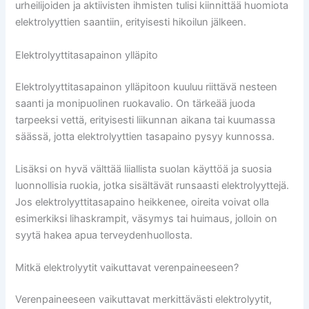
urheilijoiden ja aktiivisten ihmisten tulisi kiinnittää huomiota
elektrolyyttien saantiin, erityisesti hikoilun jälkeen.
Elektrolyyttitasapainon ylläpito
Elektrolyyttitasapainon ylläpitoon kuuluu riittävä nesteen
saanti ja monipuolinen ruokavalio. On tärkeää juoda
tarpeeksi vettä, erityisesti liikunnan aikana tai kuumassa
säässä, jotta elektrolyyttien tasapaino pysyy kunnossa.
Lisäksi on hyvä välttää liiallista suolan käyttöä ja suosia
luonnollisia ruokia, jotka sisältävät runsaasti elektrolyyttejä.
Jos elektrolyyttitasapaino heikkenee, oireita voivat olla
esimerkiksi lihaskrampit, väsymys tai huimaus, jolloin on
syytä hakea apua terveydenhuollosta.
Mitkä elektrolyytit vaikuttavat verenpaineeseen?
Verenpaineeseen vaikuttavat merkittävästi elektrolyytit,