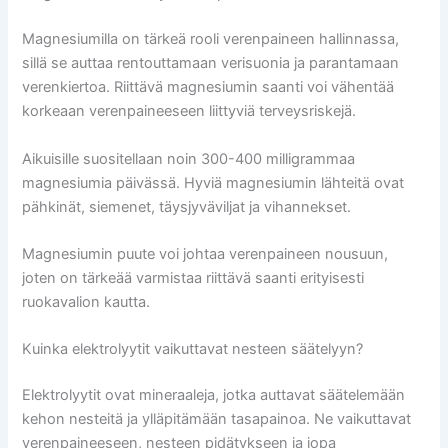
Magnesiumilla on tärkeä rooli verenpaineen hallinnassa,
sillä se auttaa rentouttamaan verisuonia ja parantamaan
verenkiertoa. Riittävä magnesiumin saanti voi vähentää
korkeaan verenpaineeseen liittyviä terveysriskejä.
Aikuisille suositellaan noin 300-400 milligrammaa
magnesiumia päivässä. Hyviä magnesiumin lähteitä ovat
pähkinät, siemenet, täysjyväviljat ja vihannekset.
Magnesiumin puute voi johtaa verenpaineen nousuun,
joten on tärkeää varmistaa riittävä saanti erityisesti
ruokavalion kautta.
Kuinka elektrolyytit vaikuttavat nesteen säätelyyn?
Elektrolyytit ovat mineraaleja, jotka auttavat säätelemään
kehon nesteitä ja ylläpitämään tasapainoa. Ne vaikuttavat
verenpaineeseen, nesteen pidätykseen ja jopa