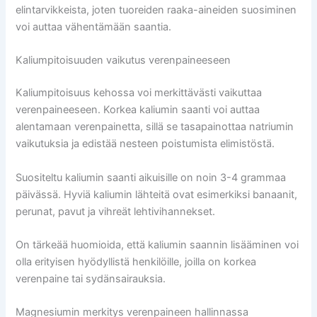
elintarvikkeista, joten tuoreiden raaka-aineiden suosiminen
voi auttaa vähentämään saantia.
Kaliumpitoisuuden vaikutus verenpaineeseen
Kaliumpitoisuus kehossa voi merkittävästi vaikuttaa
verenpaineeseen. Korkea kaliumin saanti voi auttaa
alentamaan verenpainetta, sillä se tasapainottaa natriumin
vaikutuksia ja edistää nesteen poistumista elimistöstä.
Suositeltu kaliumin saanti aikuisille on noin 3-4 grammaa
päivässä. Hyviä kaliumin lähteitä ovat esimerkiksi banaanit,
perunat, pavut ja vihreät lehtivihannekset.
On tärkeää huomioida, että kaliumin saannin lisääminen voi
olla erityisen hyödyllistä henkilöille, joilla on korkea
verenpaine tai sydänsairauksia.
Magnesiumin merkitys verenpaineen hallinnassa