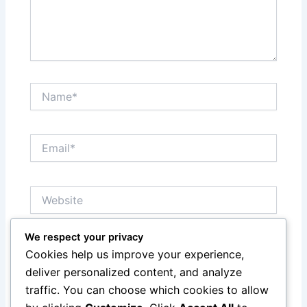
Name*
Email*
Website
We respect your privacy
Save my name, email, and website in this browser
Cookies help us improve your experience,
for the next time I comment.
deliver personalized content, and analyze
traffic. You can choose which cookies to allow