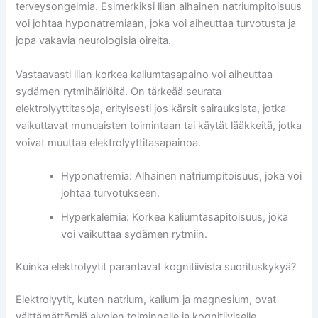
terveysongelmia. Esimerkiksi liian alhainen natriumpitoisuus
voi johtaa hyponatremiaan, joka voi aiheuttaa turvotusta ja
jopa vakavia neurologisia oireita.
Vastaavasti liian korkea kaliumtasapaino voi aiheuttaa
sydämen rytmihäiriöitä. On tärkeää seurata
elektrolyyttitasoja, erityisesti jos kärsit sairauksista, jotka
vaikuttavat munuaisten toimintaan tai käytät lääkkeitä, jotka
voivat muuttaa elektrolyyttitasapainoa.
Hyponatremia: Alhainen natriumpitoisuus, joka voi
johtaa turvotukseen.
Hyperkalemia: Korkea kaliumtasapitoisuus, joka
voi vaikuttaa sydämen rytmiin.
Kuinka elektrolyytit parantavat kognitiivista suorituskykyä?
Elektrolyytit, kuten natrium, kalium ja magnesium, ovat
välttämättömiä aivojen toiminnalle ja kognitiiviselle