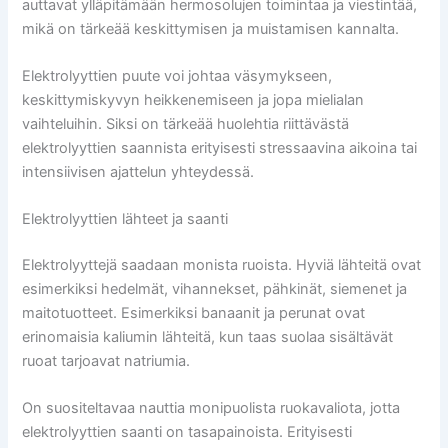
auttavat ylläpitämään hermosolujen toimintaa ja viestintää,
mikä on tärkeää keskittymisen ja muistamisen kannalta.
Elektrolyyttien puute voi johtaa väsymykseen,
keskittymiskyvyn heikkenemiseen ja jopa mielialan
vaihteluihin. Siksi on tärkeää huolehtia riittävästä
elektrolyyttien saannista erityisesti stressaavina aikoina tai
intensiivisen ajattelun yhteydessä.
Elektrolyyttien lähteet ja saanti
Elektrolyyttejä saadaan monista ruoista. Hyviä lähteitä ovat
esimerkiksi hedelmät, vihannekset, pähkinät, siemenet ja
maitotuotteet. Esimerkiksi banaanit ja perunat ovat
erinomaisia kaliumin lähteitä, kun taas suolaa sisältävät
ruoat tarjoavat natriumia.
On suositeltavaa nauttia monipuolista ruokavaliota, jotta
elektrolyyttien saanti on tasapainoista. Erityisesti