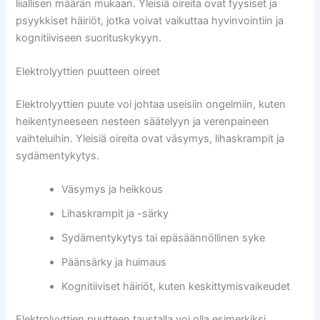
liiallisen määrän mukaan. Yleisiä oireita ovat fyysiset ja
psyykkiset häiriöt, jotka voivat vaikuttaa hyvinvointiin ja
kognitiiviseen suorituskykyyn.
Elektrolyyttien puutteen oireet
Elektrolyyttien puute voi johtaa useisiin ongelmiin, kuten
heikentyneeseen nesteen säätelyyn ja verenpaineen
vaihteluihin. Yleisiä oireita ovat väsymys, lihaskrampit ja
sydämentykytys.
Väsymys ja heikkous
Lihaskrampit ja -särky
Sydämentykytys tai epäsäännöllinen syke
Päänsärky ja huimaus
Kognitiiviset häiriöt, kuten keskittymisvaikeudet
Elektrolyyttien puutteen taustalla voi olla esimerkiksi