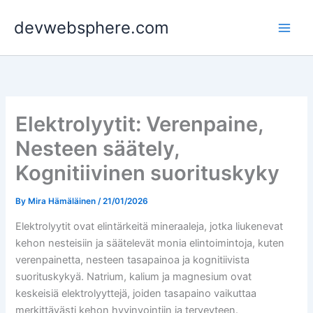
Skip
devwebsphere.com
to
content
Elektrolyytit: Verenpaine,
Nesteen säätely,
Kognitiivinen suorituskyky
By
Mira Hämäläinen
/
21/01/2026
Elektrolyytit ovat elintärkeitä mineraaleja, jotka liukenevat
kehon nesteisiin ja säätelevät monia elintoimintoja, kuten
verenpainetta, nesteen tasapainoa ja kognitiivista
suorituskykyä. Natrium, kalium ja magnesium ovat
keskeisiä elektrolyyttejä, joiden tasapaino vaikuttaa
merkittävästi kehon hyvinvointiin ja terveyteen.