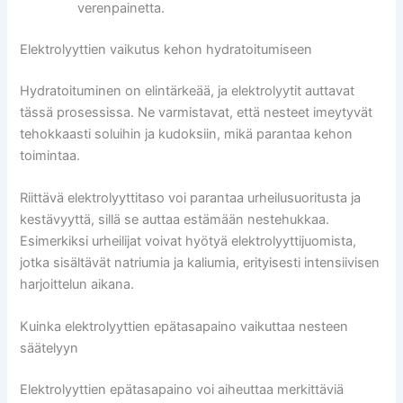
verenpainetta.
Elektrolyyttien vaikutus kehon hydratoitumiseen
Hydratoituminen on elintärkeää, ja elektrolyytit auttavat
tässä prosessissa. Ne varmistavat, että nesteet imeytyvät
tehokkaasti soluihin ja kudoksiin, mikä parantaa kehon
toimintaa.
Riittävä elektrolyyttitaso voi parantaa urheilusuoritusta ja
kestävyyttä, sillä se auttaa estämään nestehukkaa.
Esimerkiksi urheilijat voivat hyötyä elektrolyyttijuomista,
jotka sisältävät natriumia ja kaliumia, erityisesti intensiivisen
harjoittelun aikana.
Kuinka elektrolyyttien epätasapaino vaikuttaa nesteen
säätelyyn
Elektrolyyttien epätasapaino voi aiheuttaa merkittäviä