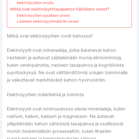
elektrolyyttien avulla
Mitkä ovat elektrolyyttitasapainon häiriöiden oireet?
Elektrolyyttien puutteen oireet
Liiallisen elektrolyyttimäärän oireet
Mitkä ovat elektrolyyttien roolit kehossa?
Elektrolyytit ovat mineraaleja, jotka liukenevat kehon
nesteisiin ja auttavat säätelemään monia elintoimintoja,
kuten verenpainetta, nesteen tasapainoa ja kognitiivista
suorituskykyä. Ne ovat välttämättömiä solujen toiminnalle
ja vaikuttavat merkittävästi kehon hyvinvointiin.
Elektrolyyttien määritelmä ja toiminta
Elektrolyytit ovat ionimuodossa olevia mineraaleja, kuten
natrium, kalium, kalsium ja magnesium. Ne auttavat
ylläpitämään kehon sähköistä tasapainoa ja osallistuvat
moniin biokemiallisiin prosesseihin, kuten lihasten
supistumiseen ja hermoimpulssien siirtoon.