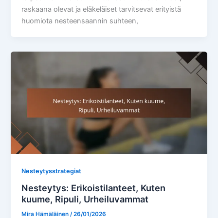
raskaana olevat ja eläkeläiset tarvitsevat erityistä
huomiota nesteensaannin suhteen,
Nesteytysstrategiat
Nesteytys: Erikoistilanteet, Kuten
kuume, Ripuli, Urheiluvammat
Mira Hämäläinen
/
26/01/2026