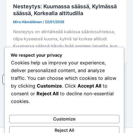
Nesteytys: Kuumassa säässä, Kylmässä
säässä, Korkealla altitudilla
Mira Hämäläinen
/
22/01/2026
Nesteytys on elintärkeää kaikissa sääolosuhteissa,
olipa kyseessä kuuma, kylmä tai korkea altitudi.
Kuumassa säässä hikoilu lisää nesteen tarvetta, kun
taas
We respect your privacy
Cookies help us improve your experience,
deliver personalized content, and analyze
traffic. You can choose which cookies to allow
Read more
by clicking
Customize
. Click
Accept All
to
consent or
Reject All
to decline non-essential
cookies.
←
Previous
1
2
3
4
Next
→
Customize
Reject All