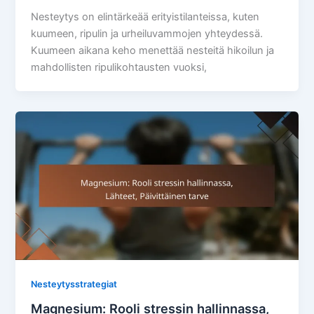
Nesteytys on elintärkeää erityistilanteissa, kuten
kuumeen, ripulin ja urheiluvammojen yhteydessä.
Kuumeen aikana keho menettää nesteitä hikoilun ja
mahdollisten ripulikohtausten vuoksi,
Nesteytysstrategiat
Magnesium: Rooli stressin hallinnassa,