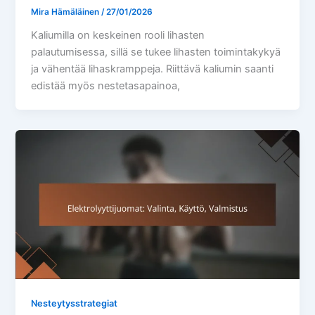
Mira Hämäläinen
/
27/01/2026
Kaliumilla on keskeinen rooli lihasten
palautumisessa, sillä se tukee lihasten toimintakykyä
ja vähentää lihaskramppeja. Riittävä kaliumin saanti
edistää myös nestetasapainoa,
Nesteytysstrategiat